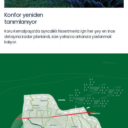
Konfor yeniden
tanımlanıyor
Koru Kemalpaşa’da ayrıcalıklı hissetmeniz için her şey en ince
detayına kadar planlandı, size yalnızca arkanıza yaslanmak
kalıyor.