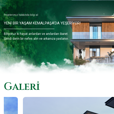
Projelerimiz hakkında bilgi al
YENİ BİR YAŞAM KEMALPAŞA’DA YEŞERİYOR!
Biliyoruz ki hayat anlardan ve anılardan ibaret.
Şimdi derin bir nefes alın ve arkanıza yaslanın
Galeri